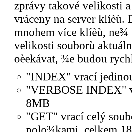
zprávy takové velikosti 
vráceny na server klíèù.
mnohem více klíèù, ne¾ 
velikosti souborù aktuál
oèekávat, ¾e budou rychl
"INDEX" vrací jedino
"VERBOSE INDEX" vrac
8MB
"GET" vrací celý soubo
polo¾kami, celkem 18