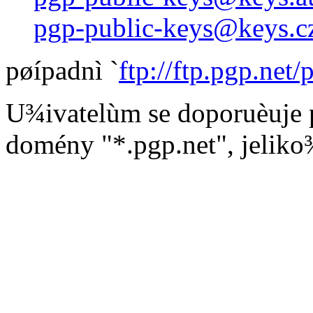
pgp-public-keys@keys.cz
pøípadnì `
ftp://ftp.pgp.net
U¾ivatelùm se doporuèuje 
domény "*.pgp.net", jeliko¾