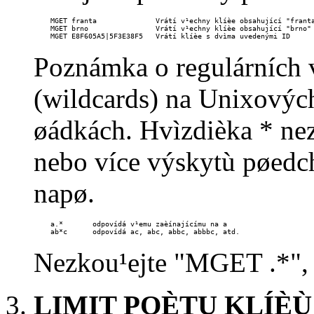
    MGET franta              Vrátí v¹echny klíèe obsahující "franta
    MGET brno                Vrátí v¹echny klíèe obsahující "brno"

    MGET E8F605A5|5F3E38F5   Vrátí klíèe s dvìma uvedenými ID
Poznámka o regulárních 
(wildcards) na Unixový
øádkách. Hvìzdièka * nez
nebo více výskytù pøedc
napø.
    a.*       odpovídá v¹emu zaèínajícímu na a

    ab*c      odpovídá ac, abc, abbc, abbbc, atd.
Nezkou¹ejte "MGET .*", 
LIMIT POÈTU KLÍÈÙ