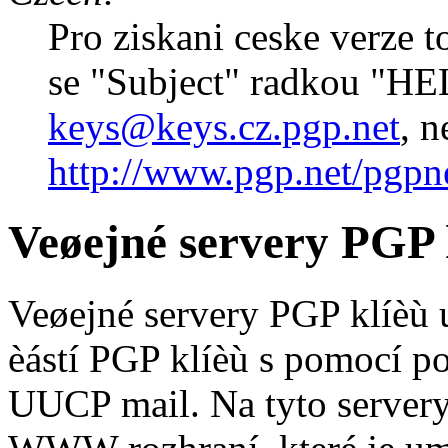
Pro ziskani ceske verze t
se "Subject" radkou "H
keys@keys.cz.pgp.net
, 
http://www.pgp.net/pgpne
Veøejné servery PGP 
Veøejné servery PGP klíèù
èástí PGP klíèù s pomocí po
UUCP mail. Na tyto servery