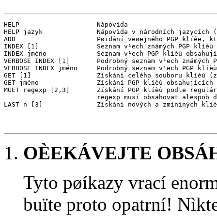
HELP                    Nápovìda

HELP jazyk              Nápovìda v národních jazycích (
ADD                     Pøidání veøejného PGP klíèe, kt
INDEX [1]               Seznam v¹ech známých PGP klíèù 
INDEX jméno             Seznam v¹ech PGP klíèù obsahují
VERBOSE INDEX [1]       Podrobný seznam v¹ech známých P
VERBOSE INDEX jméno     Podrobný seznam v¹ech PGP klíèù
GET [1]                 Získání celého souboru klíèù (z
GET jméno               Získání PGP klíèù obsahujících 
MGET regexp [2,3]       Získání PGP klíèù podle regulár
                        regexp musí obsahovat alespoò d
LAST n [3]              Získání nových a zmìnìných klíè
OÈEKÁVEJTE OBSÁH
Tyto pøíkazy vrací enor
buïte proto opatrní! Nìk