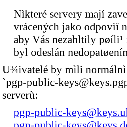
Nìkteré servery mají zave
vrácených jako odpovìï
aby Vás nezahltily pøíli¹
byl odeslán nedopatøení
U¾ivatelé by mìli normálnì
`pgp-public-keys@keys.pgp.
serverù:
pgp-public-keys@keys.u
pgp-public-keys@keys.d