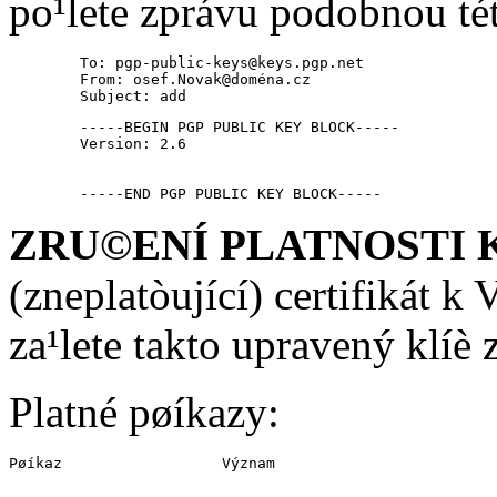
po¹lete zprávu podobnou té
        To: pgp-public-keys@keys.pgp.net

        From: osef.Novak@doména.cz

        Subject: add
        -----BEGIN PGP PUBLIC KEY BLOCK-----

        Version: 2.6

        -----END PGP PUBLIC KEY BLOCK-----
ZRU©ENÍ PLATNOSTI 
(zneplatòující) certifikát k
za¹lete takto upravený klí
Platné pøíkazy:
Pøíkaz                  Význam
