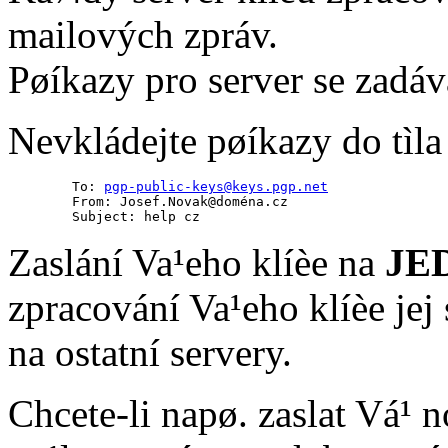
mailových zpráv.
Pøíkazy pro server se zadáv
Nevkládejte pøíkazy do tìla
        To: 
        From: Josef.Novak@doména.cz

        Subject: help cz
Zaslání Va¹eho klíèe na
JE
zpracování Va¹eho klíèe jej 
na ostatní servery.
Chcete-li napø. zaslat Vá¹ 