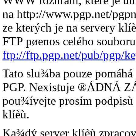
WWW rozhraní, které je um
na http://www.pgp.net/pgpne
ze kterých je na servery klí
FTP pøenos celého souboru 
ftp://ftp.pgp.net/pub/pgp/k
Tato slu¾ba pouze pomáhá p
PGP. Nexistuje ®ÁDNÁ ZÁR
pou¾ívejte prosím podpisù n
klíèù.
Ka¾dý server klíèù zpraco