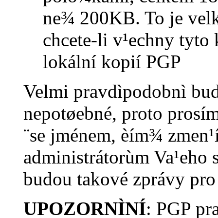
ne¾ 200KB. To je velk
chcete-li v¹echny tyto 
lokální kopií PGP
Velmi pravdìpodobnì bud
nepotøebné, proto prosím
¨se jménem, èím¾ zmen¹ít
administrátorùm Va¹eho s
budou takové zprávy pro 
UPOZORNÌNÍ
: PGP pr