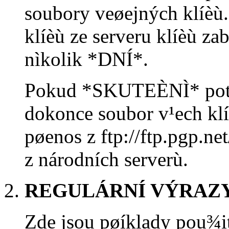
soubory veøejných klíèù
klíèù ze serveru klíèù z
nìkolik *DNÍ*.
Pokud *SKUTEÈNÌ* potø
dokonce soubor v¹ech kl
pøenos z ftp://ftp.pgp.ne
z národních serverù.
REGULÁRNÍ VÝRAZY
Zde jsou pøíklady pou¾