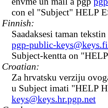
envme un mail a pgp
pgp
con el "Subject" HELP 
Finnish:
Saadaksesi taman tekstin 
pgp-public-keys@keys.fi
Subject-kentta on "HELP
Croatian:
Za hrvatsku verziju ovoga
u Subject imati "HELP 
keys@keys.hr.pgp.net