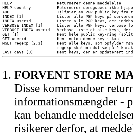
HELP                   Returnerer denne meddelelse

HELP country           Returnerer sprogspecifikke hjæpe
ADD                    Tilføjer en PGP public key fra t
INDEX [1]              Lister alle PGP keys på serveren
INDEX userid           Lister alle PGP keys, der indeho
VERBOSE INDEX [1]      Lister alle PGP keys, verbose fo
VERBOSE INDEX userid   Verbose liste af alle keys, der 
GET [1]                Hent hele public key-ring (split
GET userid             Hent netop denne key (-kxa)

MGET regexp [2,3]      Hent alle keys, som opfylder møn
                       regexp skal mindst væ på 2 karak
FORVENT STORE MA
Disse kommandoer return
informationsmængder - pa
kan behandle meddelelser
risikerer derfor, at medde