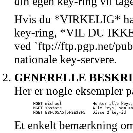
din egen key-ring vil ta
Hvis du *VIRKELIG* har 
key-ring, *VIL DU IKKE 
ved `ftp://ftp.pgp.net/pub
nationale key-servere.
GENERELLE BESKRI
Her er nogle eksempler
        MGET michael             Henter alle keys,
        MGET iastate             Alle keys, som in
Et enkelt bemærkning omk