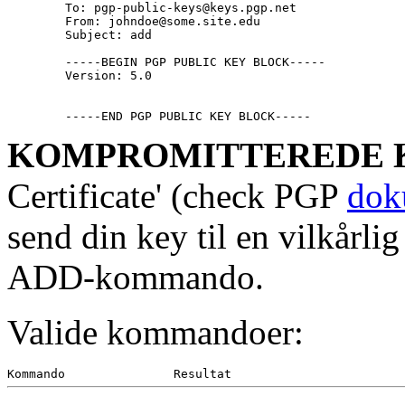
	To: pgp-public-keys@keys.pgp.net

	From: johndoe@some.site.edu

	Subject: add

	-----BEGIN PGP PUBLIC KEY BLOCK-----

	Version: 5.0

KOMPROMITTEREDE 
Certificate' (check PGP
dok
send din key til en vilkårli
ADD-kommando.
Valide kommandoer: