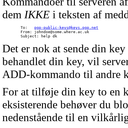
Kommandoer til serveren afg
dem
IKKE
i teksten af medd
        To:   
pgp-public-keys@keys.pgp.net
        From: johndoe@some.where.ac.uk

Det er nok at sende din key 
behandlet din key, vil serv
ADD-kommando til andre ke
For at tilføje din key to en 
eksisterende behøver du blo
nedenstående til en vilkårli