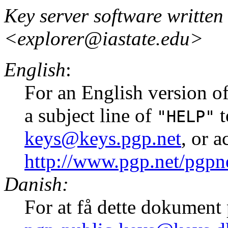
Key server software written
<explorer@iastate.edu>
English
:
For an English version of
a subject line of
t
"HELP"
keys@keys.pgp.net
, or 
http://www.pgp.net/pgpne
Danish:
For at få dette dokument