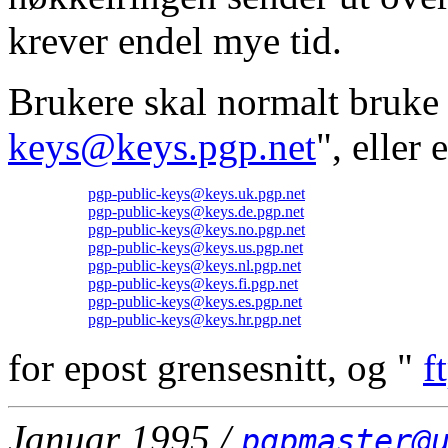
krever endel mye tid.
Brukere skal normalt bruke
keys@keys.pgp.net
", eller
pgp-public-keys@keys.uk.pgp.net
pgp-public-keys@keys.de.pgp.net
pgp-public-keys@keys.no.pgp.net
pgp-public-keys@keys.us.pgp.net
pgp-public-keys@keys.nl.pgp.net
pgp-public-keys@keys.fi.pgp.net
pgp-public-keys@keys.es.pgp.net
pgp-public-keys@keys.hr.pgp.net
for epost grensesnitt, og "
f
Januar 1995 /
pgpmaster@