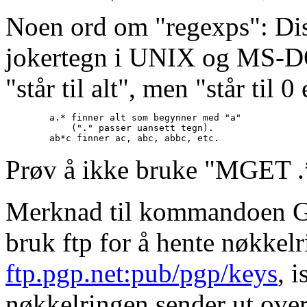
Noen ord om "regexps": Di
jokertegn i UNIX og MS-DO
"står til alt", men "står til 0
        a.* finner alt som begynner med "a"

            ("." passer uansett tegn).

Prøv å ikke bruke "MGET .*
Merknad til kommandoen G
bruk ftp for å hente nøkkelr
ftp.pgp.net:pub/pgp/keys
, 
nøkkelringen sender ut over