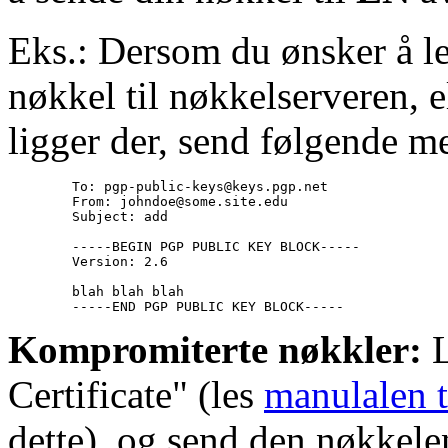
Eks.: Dersom du ønsker å le
nøkkel til nøkkelserveren, e
ligger der, send følgende me
        To: pgp-public-keys@keys.pgp.net

        From: johndoe@some.site.edu

        Subject: add

        -----BEGIN PGP PUBLIC KEY BLOCK-----

        Version: 2.6

        blah blah blah

Kompromiterte nøkkler:
L
Certificate" (les
manulalen 
dette), og send den nøkkele