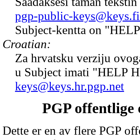
Saadaksesi taman tekstin 
pgp-public-keys@keys.fi
Subject-kentta on "HELP
Croatian:
Za hrvatsku verziju ovoga
u Subject imati "HELP 
keys@keys.hr.pgp.net
PGP offentlige
Dette er en av flere PGP of