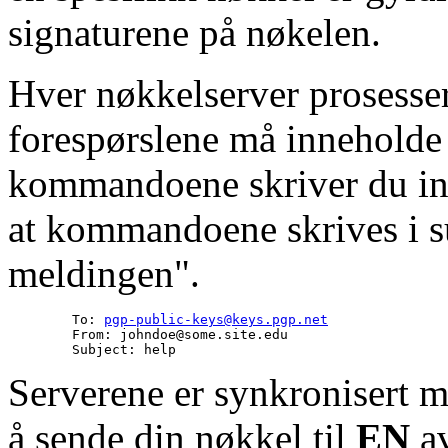
signaturene på nøkelen.
Hver nøkkelserver prosesser
forespørslene må inneholde
kommandoene skriver du inn 
at kommandoene skrives i sub
meldingen".
        To: 
pgp-public-keys@keys.pgp.net
        From: johndoe@some.site.edu

Serverene er synkronisert m
å sende din nøkkel til
EN
av